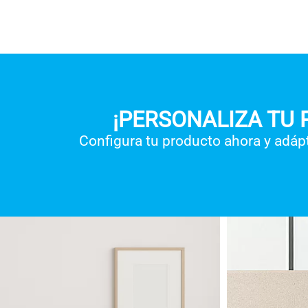
¡PERSONALIZA TU
Configura tu producto ahora y adáp