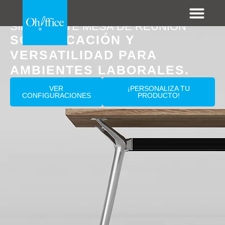
.......
SILHOUETTE MESA DE REUNIÓN
SOFISTICACIÓN Y
VERSATILIDAD PARA
AMBIENTES LABORALES.
VER
¡PERSONALIZA TU
CONFIGURACIONES
PRODUCTO!