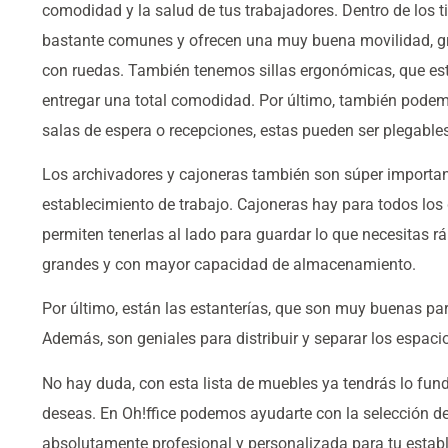
comodidad y la salud de tus trabajadores. Dentro de los ti
bastante comunes y ofrecen una muy buena movilidad, gr
con ruedas. También tenemos sillas ergonómicas, que es
entregar una total comodidad. Por último, también podemo
salas de espera o recepciones, estas pueden ser plegables
Los archivadores y cajoneras también son súper important
establecimiento de trabajo. Cajoneras hay para todos los
permiten tenerlas al lado para guardar lo que necesitas 
grandes y con mayor capacidad de almacenamiento.
Por último, están las estanterías, que son muy buenas par
Además, son geniales para distribuir y separar los espaci
No hay duda, con esta lista de muebles ya tendrás lo fun
deseas. En Oh!ffice podemos ayudarte con la selección d
absolutamente profesional y personalizada para tu establ